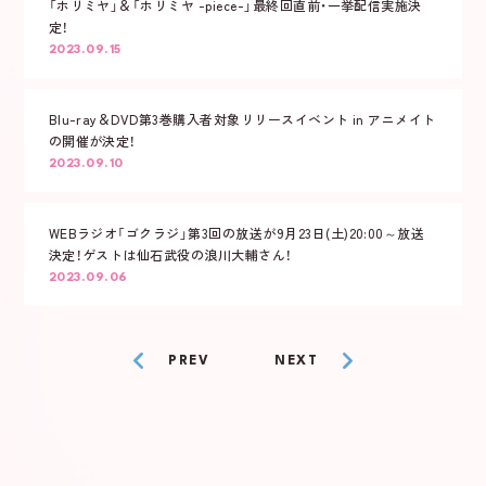
「ホリミヤ」＆「ホリミヤ -piece-」最終回直前・一挙配信実施決
定！
2023.09.15
X
Blu-ray＆DVD第3巻購入者対象リリースイベント in アニメイト
TikTok
の開催が決定！
2023.09.10
WEBラジオ「ゴクラジ」第3回の放送が9月23日(土)20:00～放送
決定！ゲストは仙石武役の浪川大輔さん！
2023.09.06
PREV
NEXT