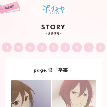
STORY
各話情報
11
10
9
8
7
6
5
4
3
page.13「卒業」
NEWS