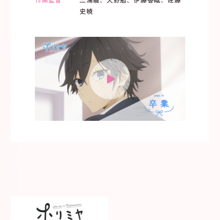
作画監督
三浦龍、大野勉、伊藤香織、佐藤
史暁
X
TikTok